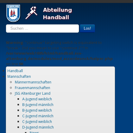
Suchen
Los!
...
Warning
: "continue" targeting switch is equivalent to
"break". Did you mean to use "continue 2"? in
/var/www/web1695/html/handball.sva-
altenburg.de/modules/mod_accordeonck/helper.php
on line
90
Handball
Mannschaften
Männermannschaften
Frauenmannschaften
JSG Altenburger Land
A-Jugend weiblich
B-Jugend männlich
B-Jugend weiblich
C-Jugend männlich
C-Jugend weiblich
D-Jugend männlich
News