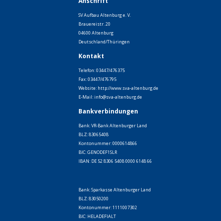
Anschrift
SV Aufbau Altenburg e. V.
Brauereistr. 20
04600 Altenburg
Deutschland/Thüringen
Kontakt
Telefon: 03447/476375
Fax: 03447/476795
Website:
http://www.sva-altenburg.de
E-Mail:
info@sva-altenburg.de
Bankverbindungen
Bank: VR-Bank Altenburger Land
BLZ: 83065408
Kontonummer: 0000614866
BIC: GENODEF1SLR
IBAN: DE 52 8306 5408 0000 6148 66
Bank: Sparkasse Altenburger Land
BLZ: 83050200
Kontonummer: 1111007302
BIC: HELADEFIALT